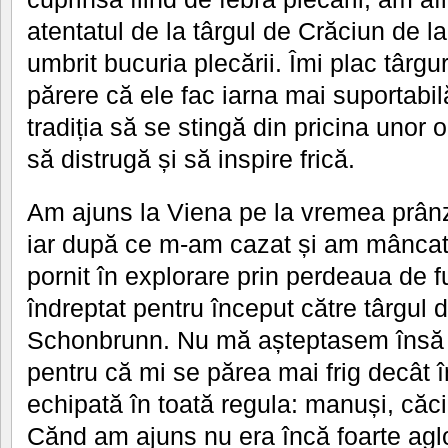
atentatul de la târgul de Crăciun de la
umbrit bucuria plecării. Îmi plac târgu
părere că ele fac iarna mai suportabil
tradiția să se stingă din pricina unor 
să distrugă și să inspire frică.
Am ajuns la Viena pe la vremea prânzu
iar după ce m-am cazat și am mâncat
pornit în explorare prin perdeaua de 
îndreptat pentru început către târgul 
Schonbrunn. Nu mă așteptasem însă să
pentru că mi se părea mai frig decât 
echipată în toată regula: manuși, căc
Cănd am ajuns nu era încă foarte aglo