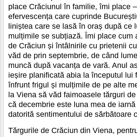
place Crăciunul în familie, îmi place
efervescența care cuprinde Bucureștiu
liniștea care se lasă în oraș după ce
mulțimile se subțiază. Îmi place cum 
de Crăciun și întâlnirile cu prietenii 
văd de prin septembrie, de când lume
muncă după vacanța de vară. Anul as
ieșire planificată abia la începutul lu
înfrunt frigul și mulțimile de pe alte m
la Viena să văd faimoasele tărguri de
că decembrie este luna mea de iarnă f
datorită sentimentului de sărbătoare c
Tărgurile de Crăciun din Viena, pentr