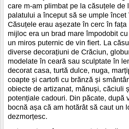
care m-am plimbat pe la căsuțele de l
palatului a început să se umple încet
Căsuțele erau așezate în cerc în fața in
mijloc era un brad mare împodobit cu 
un miros puternic de vin fiert. La că
diverse decorațiuni de Crăciun, globu
modelate în ceară sau sculptate în lem
decorat casa, turtă dulce, nuga, marț
coapte și cartofi cu brănză și smântână
obiecte de artizanat, mănuși, căciuli 
potențiale cadouri. Din păcate, după 
bocnă așa că am hotărât să caut un l
dezmorțesc.