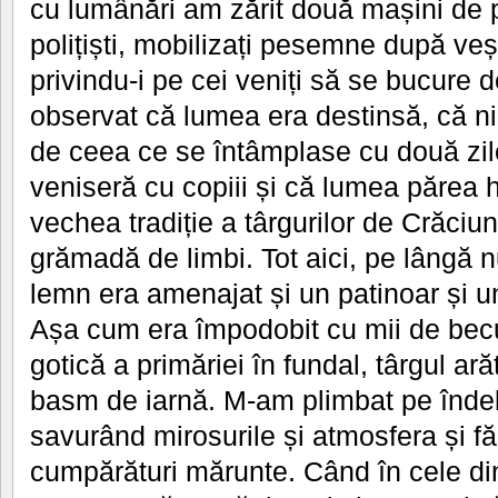
cu lumânări am zărit două mașini de p
polițiști, mobilizați pesemne după veșt
privindu-i pe cei veniți să se bucure 
observat că lumea era destinsă, că n
de ceea ce se întâmplase cu două zil
veniseră cu copiii și că lumea părea 
vechea tradiție a târgurilor de Crăciu
grămadă de limbi. Tot aici, pe lângă
lemn era amenajat și un patinoar și un
Așa cum era împodobit cu mii de becu
gotică a primăriei în fundal, târgul ar
basm de iarnă. M-am plimbat pe îndel
savurând mirosurile și atmosfera și f
cumpărături mărunte. Când în cele di