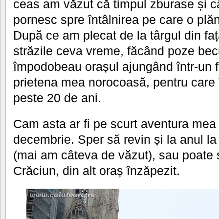
ceas am văzut că timpul zburase și 
pornesc spre întâlnirea pe care o plă
După ce am plecat de la târgul din fa
străzile ceva vreme, făcând poze bec
împodobeau orașul ajungând într-un fi
prietena mea norocoasă, pentru care 
peste 20 de ani.
Cam asta ar fi pe scurt aventura mea 
decembrie. Sper să revin și la anul la
(mai am câteva de văzut), sau poate s
Crăciun, din alt oraș înzăpezit.