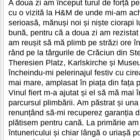
A doua zi am început turul de forță p
cu o vizită la H&M de unde mi-am achi
serioasă, mănuși noi și niște ciorapi l
bună, pentru că a doua zi am rezistat m
am reușit să mă plimb pe străzi ore în
rând pe la târgurile de Crăciun din S
Theresien Platz, Karlskirche și Muse
încheindu-mi pelerinajul festiv cu cire
mai mare, amplasat în piața din fața p
Vinul fiert m-a ajutat și el să mă mai 
parcursul plimbării. Am păstrat și una 
renunțând să-mi recuperez garanția d
plătisem pentru cană. La primărie am
întunericului și chiar lângă o uriașă 