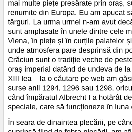
mai multe piețe presărate prin oraș, s
renumite din Europa. Eu am apucat să 
tărguri. La urma urmei n-am avut decâ
sunt amplasate în unele dintre cele m
Viena, în piețe și în curțile palatelor ș
unde atmosfera pare desprinsă din po
Crăciun sunt o tradiție veche de pest
oraș imperial datând de undeva de la s
XIII-lea – la o căutare pe web am găs
surse anii 1294, 1296 sau 1298, oric
când împăratul Albrecht I a hotărât d
speciale, care să funcționeze în luna
În seara de dinaintea plecării, pe câ
cuprinsă fiind de febra plecării, am a