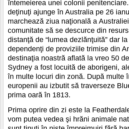
întemeierea unei colonii penitenciare
deţinuţi ajunge în Australia pe 26 ian
marchează ziua naţională a Australie
comunitate să se descurce din resursel
distanţă de “lumea dezlănţuită” dar la 
dependenţi de proviziile trimise din A
destinaţia noastră aflată la vreo 50 de
Sydney a fost locuită de aborigeni, a
în multe locuri din zonă. După multe î
europenii au izbutit să traverseze Bl
prima oară în 1813.
Prima oprire din zi este la Featherda
vom putea vedea şi hrăni animale nati
sunt ţinuţi în nişte împrejmuiri fără 