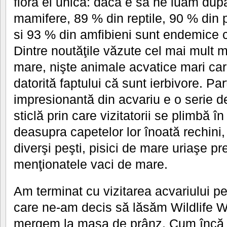
flora ei unică: dacă e să ne luăm dup
mamifere, 89 % din reptile, 90 % din 
si 93 % din amfibieni sunt endemice c
Dintre noutăţile văzute cel mai mult m
mare, nişte animale acvatice mari ca
datorită faptului că sunt ierbivore. Pa
impresionantă din acvariu e o serie d
sticlă prin care vizitatorii se plimbă în
deasupra capetelor lor înoată rechini,
diverşi peşti, pisici de mare uriaşe p
menţionatele vaci de mare.
Am terminat cu vizitarea acvariului pe
care ne-am decis să lăsăm Wildlife Wo
mergem la masa de prânz. Cum încă d