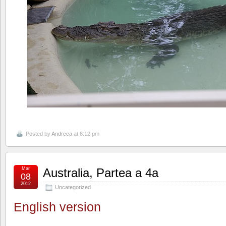
Posted by
Andreea
at 8:12 pm
Mar
Australia, Partea a 4a
08
2012
Uncategorized
English version