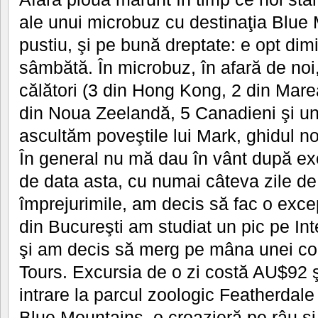
ale unui microbuz cu destinaţia Blue
pustiu, şi pe bună dreptate: e opt dimi
sâmbătă. În microbuz, în afară de noi
călători (3 din Hong Kong, 2 din Marea
din Noua Zeelandă, 5 Canadieni şi un 
ascultăm poveştile lui Mark, ghidul no
În general nu mă dau în vânt după exc
de data asta, cu numai câteva zile de
împrejurimile, am decis să fac o exce
din Bucureşti am studiat un pic pe Int
şi am decis să merg pe mâna unei com
Tours. Excursia de o zi costă AU$92 ş
intrare la parcul zoologic Featherdale 
Blue Mountains, o croazieră pe râu şi