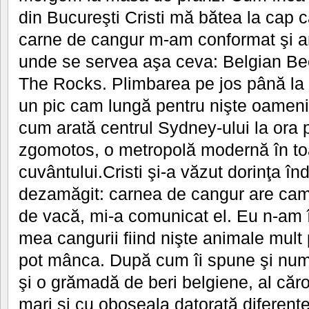
din Bucureşti Cristi mă bătea la cap
carne de cangur m-am conformat şi a
unde se servea aşa ceva: Belgian Beer
The Rocks. Plimbarea pe jos până la 
un pic cam lungă pentru nişte oameni
cum arată centrul Sydney-ului la ora 
zgomotos, o metropolă modernă în to
cuvântului.Cristi şi-a văzut dorinţa înd
dezamăgit: carnea de cangur are cam
de vacă, mi-a comunicat el. Eu n-am 
mea cangurii fiind nişte animale mult
pot mânca. După cum îi spune şi nu
şi o grămadă de beri belgiene, al căror
mari şi cu oboseala datorată diferenţ