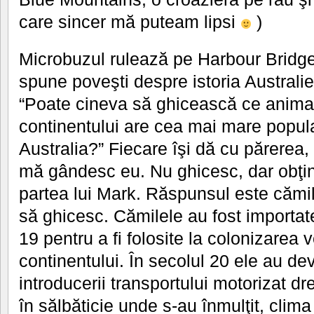
care sincer mă puteam lipsi
)
Microbuzul rulează pe Harbour Bridge
spune poveşti despre istoria Australiei
“Poate cineva să ghicească ce animal
continentului are cea mai mare popula
Australia?” Fiecare îşi dă cu părerea,
mă gândesc eu. Nu ghicesc, dar obţin
partea lui Mark. Răspunsul este cămi
să ghicesc. Cămilele au fost importate
19 pentru a fi folosite la colonizarea v
continentului. În secolul 20 ele au de
introducerii transportului motorizat dr
în sălbăticie unde s-au înmulţit, clima 