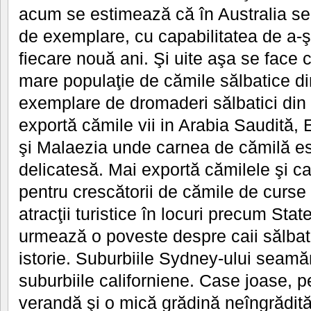
acum se estimează că în Australia se
de exemplare, cu capabilitatea de a-ş
fiecare nouă ani. Şi uite aşa se face 
mare populaţie de cămile sălbatice di
exemplare de dromaderi sălbatici din 
exportă cămile vii in Arabia Saudită,
şi Malaezia unde carnea de cămilă es
delicatesă. Mai exportă cămilele şi c
pentru crescătorii de cămile de curse ş
atracţii turistice în locuri precum Sta
urmează o poveste despre caii sălbatic
istorie. Suburbiile Sydney-ului seamă
suburbiile californiene. Case joase, p
verandă şi o mică grădină neîngrădită