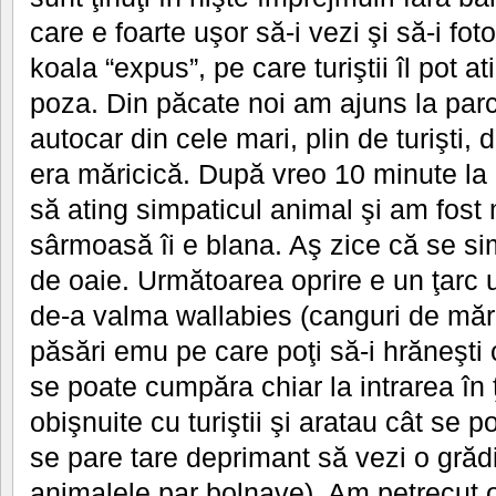
care e foarte uşor să-i vezi şi să-i fot
koala “expus”, pe care turiştii îl pot a
poza. Din păcate noi am ajuns la parc
autocar din cele mari, plin de turişti,
era măricică. După vreo 10 minute la
să ating simpaticul animal şi am fost 
sârmoasă îi e blana. Aş zice că se si
de oaie. Următoarea oprire e un ţarc
de-a valma wallabies (canguri de măr
păsări emu pe care poţi să-i hrăneşti
se poate cumpăra chiar la intrarea în
obişnuite cu turiştii şi aratau cât se
se pare tare deprimant să vezi o gră
animalele par bolnave). Am petrecut 