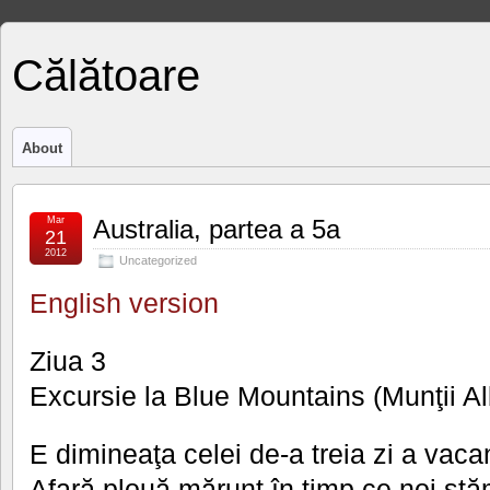
Călătoare
About
Mar
Australia, partea a 5a
21
2012
Uncategorized
English version
Ziua 3
Excursie la Blue Mountains (Munţii Al
E dimineaţa celei de-a treia zi a vacan
Afară plouă mărunt în timp ce noi stă