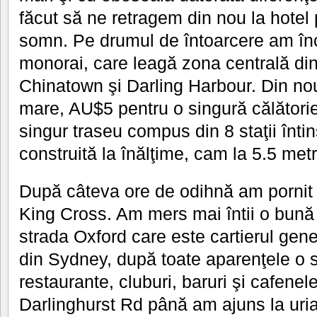
făcut să ne retragem din nou la hotel
somn. Pe drumul de întoarcere am înce
monorai, care leagă zona centrală d
Chinatown şi Darling Harbour. Din nou
mare, AU$5 pentru o singură călători
singur traseu compus din 8 staţii înti
construită la înălţime, cam la 5.5 metr
După câteva ore de odihnă am pornit p
King Cross. Am mers mai întii o bun
strada Oxford care este cartierul gen
din Sydney, după toate aparenţele o s
restaurante, cluburi, baruri şi cafenel
Darlinghurst Rd până am ajuns la uri