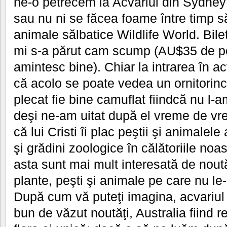
ne-o petrecem la Acvariul din Sydne
sau nu ni se făcea foame între timp să
animale sălbatice Wildlife World. Bilet
mi s-a părut cam scump (AU$35 de p
amintesc bine). Chiar la intrarea în a
că acolo se poate vedea un ornitorinc 
plecat fie bine camuflat fiindcă nu l-
deşi ne-am uitat după el vreme de vre
că lui Cristi îi plac peştii şi animalele
şi grădini zoologice în călătoriile noa
asta sunt mai mult interesată de nout
plante, peşti şi animale pe care nu 
După cum vă puteţi imagina, acvariul
bun de văzut noutăţi, Australia fiind 