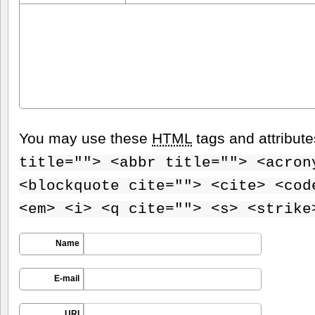
You may use these
HTML
tags and attribut
title=""> <abbr title=""> <acron
<blockquote cite=""> <cite> <cod
<em> <i> <q cite=""> <s> <strike
Name
E-mail
URI