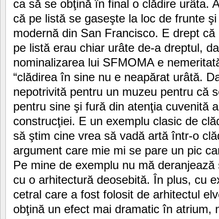
ca să se obţină în final o clădire urâta.
că pe listă se gaseşte la loc de frunte ş
modernă din San Francisco. E drept că m
pe listă erau chiar urâte de-a dreptul, d
nominalizarea lui SFMOMA e nemeritată
“clădirea în sine nu e neapărat urâtă. Dar
nepotrivită pentru un muzeu pentru că so
pentru sine şi fură din atenţia cuvenită 
construcţiei. E un exemplu clasic de clă
să ştim cine vrea să vadă artă într-o clă
argument care mie mi se pare un pic cam
Pe mine de exemplu nu mă deranjează să
cu o arhitectură deosebită. În plus, cu e
cetral care a fost folosit de arhitectul e
obţină un efect mai dramatic în atrium, 