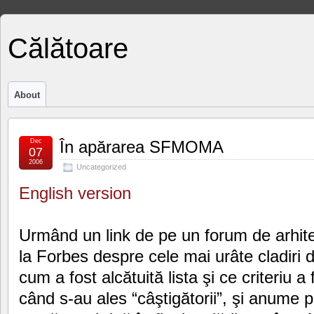
Călătoare
About
Dec
În apărarea SFMOMA
07
2006
Uncategorized
English version
Urmând un link de pe un forum de arhit
la Forbes despre cele mai urâte cladiri d
cum a fost alcătuită lista şi ce criteriu a
când s-au ales “câştigătorii”, şi anume pr