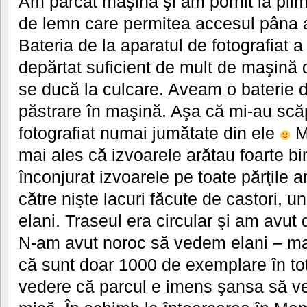
Am parcat maşina şi am pornit la plim
de lemn care permitea accesul pâna 
Bateria de la aparatul de fotografiat 
depărtat suficient de mult de maşină 
se ducă la culcare. Aveam o baterie d
păstrare în maşină. Aşa că mi-au scă
fotografiat numai jumătate din ele
M-
mai ales că izvoarele arătau foarte 
înconjurat izvoarele pe toate părţile 
către nişte lacuri făcute de castori, 
elani. Traseul era circular şi am avut
N-am avut noroc să vedem elani – mai 
că sunt doar 1000 de exemplare în tot
vedere că parcul e imens şansa să ve