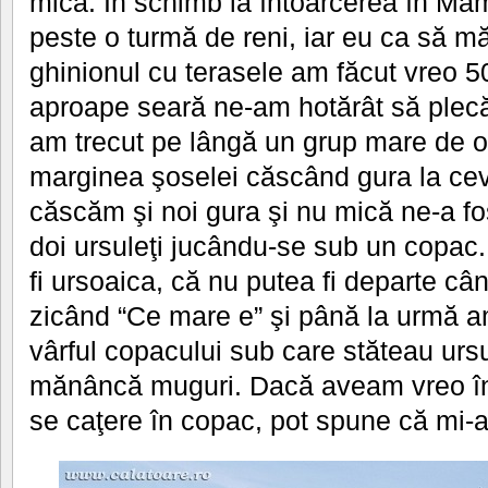
mică. În schimb la întoarcerea în Ma
peste o turmă de reni, iar eu ca să m
ghinionul cu terasele am făcut vreo 5
aproape seară ne-am hotărât să ple
am trecut pe lângă un grup mare de o
marginea şoselei căscând gura la cev
căscăm şi noi gura şi nu mică ne-a f
doi ursuleţi jucându-se sub un copa
fi ursoaica, că nu putea fi departe c
zicând “Ce mare e” şi până la urmă am
vârful copacului sub care stăteau ursul
mănâncă muguri. Dacă aveam vreo înd
se caţere în copac, pot spune că mi-a