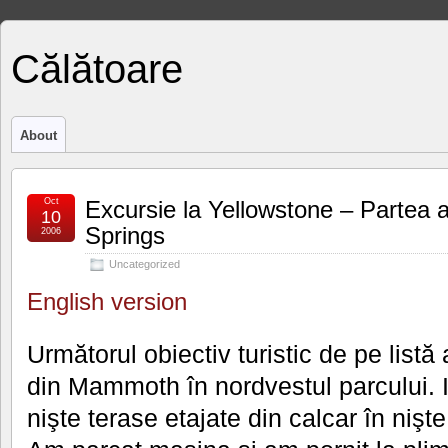
Călătoare
About
Oct
Excursie la Yellowstone – Partea
10
Springs
2006
Uncategorized
English version
Următorul obiectiv turistic de pe listă
din Mammoth în nordvestul parcului. I
nişte terase etajate din calcar în nişt