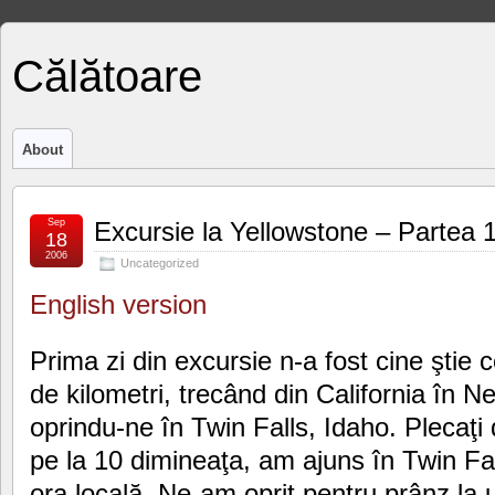
Călătoare
About
Sep
Excursie la Yellowstone – Partea 
18
2006
Uncategorized
English version
Prima zi din excursie n-a fost cine şti
de kilometri, trecând din California în 
oprindu-ne în Twin Falls, Idaho. Plecaţi
pe la 10 dimineaţa, am ajuns în Twin Fa
ora locală. Ne-am oprit pentru prânz la