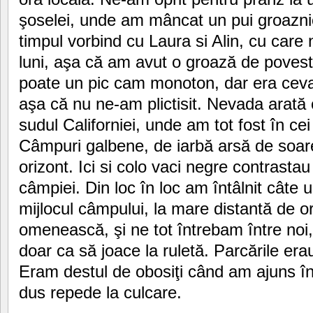
şoselei, unde am mâncat un pui groazn
timpul vorbind cu Laura si Alin, cu car
luni, aşa că am avut o groază de povestit
poate un pic cam monoton, dar era cev
aşa că nu ne-am plictisit. Nevada arată 
sudul Californiei, unde am tot fost în cei
Câmpuri galbene, de iarbă arsă de soar
orizont. Ici si colo vaci negre contrasta
câmpiei. Din loc în loc am întâlnit câte 
mijlocul câmpului, la mare distantă de o
omenească, şi ne tot întrebam între noi
doar ca să joace la ruletă. Parcările erau 
Eram destul de obosiţi când am ajuns î
dus repede la culcare.