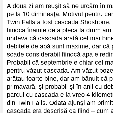
A doua zi am reuşit să ne urcăm în m
pe la 10 dimineaţa. Motivul pentru car
Twin Falls a fost cascada Shoshone.
fiindca înainte de a pleca la drum am
undeva că cascada arată cel mai bine 
debitele de apă sunt maxime, dar că p
scade considerabil fiindcă apa e redire
Probabil că septembrie e chiar cel ma
pentru văzut cascada. Am văzut poz
arătau foarte bine, dar am bănuit că p
primavară, şi probabil şi în anii cu de
parcul cu cascada e la vreo 4 kilometr
din Twin Falls. Odata ajunşi am primi
cascada era descrisă ca fiind – cum a