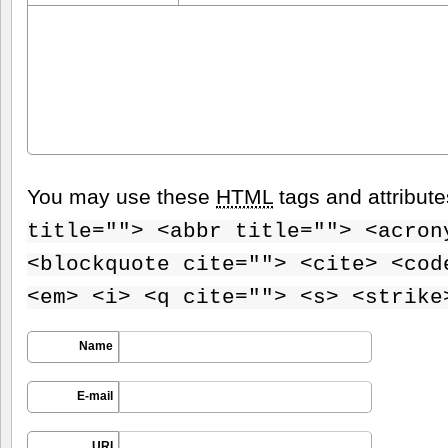
You may use these
HTML
tags and attribut
title=""> <abbr title=""> <acron
<blockquote cite=""> <cite> <cod
<em> <i> <q cite=""> <s> <strike
Name
E-mail
URI