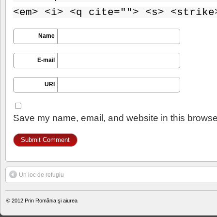
<em> <i> <q cite=""> <s> <strike
Name
E-mail
URI
Save my name, email, and website in this browser
Un loc de refugiu
© 2012
Prin România şi aiurea