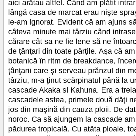
aici arătau altfel. Când am plătit int
lângă casa de marcat erau nişte sprayu
le-am ignorat. Evident că am ajuns s
câteva minute mai târziu când intras
cărare cât sa ne fie lene să ne întoar
de ţânţari din toate părţile. Aşa că am
botanică în ritm de breakdance, înc
ţânţarii care-şi serveau prănzul din
târziu, m-a ţinut scărpinatul până la u
cascade Akaka si Kahuna. Era a trei
cascadele astea, primele două dăţi ne
jos din maşină din cauza ploii. De da
noroc. Ca să ajungem la cascade am 
pădurea tropicală. Cu atâta ploaie, to