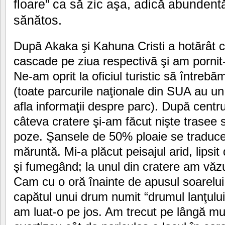
floare” ca să zic aşa, adică abundent
sănătos.
După Akaka şi Kahuna Cristi a hotărât 
cascade pe ziua respectivă şi am pornit
Ne-am oprit la oficiul turistic să între
(toate parcurile naţionale din SUA au un 
afla informaţii despre parc). După centrul
câteva cratere şi-am făcut nişte trasee 
poze. Şansele de 50% ploaie se traducea
măruntă. Mi-a plăcut peisajul arid, lipsi
şi fumegând; la unul din cratere am văz
Cam cu o oră înainte de apusul soarelu
capătul unui drum numit “drumul lanţului
am luat-o pe jos. Am trecut pe lângă m