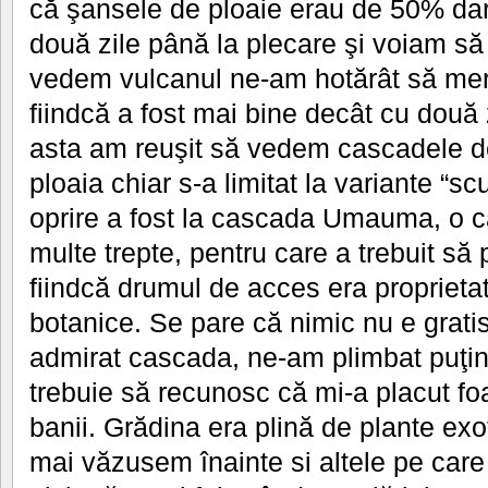
că şansele de ploaie erau de 50% d
două zile până la plecare şi voiam s
vedem vulcanul ne-am hotărât să mer
fiindcă a fost mai bine decât cu două 
asta am reuşit să vedem cascadele de
ploaia chiar s-a limitat la variante “sc
oprire a fost la cascada Umauma, o 
multe trepte, pentru care a trebuit să 
fiindcă drumul de acces era proprieta
botanice. Se pare că nimic nu e grati
admirat cascada, ne-am plimbat puţin 
trebuie să recunosc că mi-a placut foa
banii. Grădina era plină de plante exo
mai văzusem înainte si altele pe care