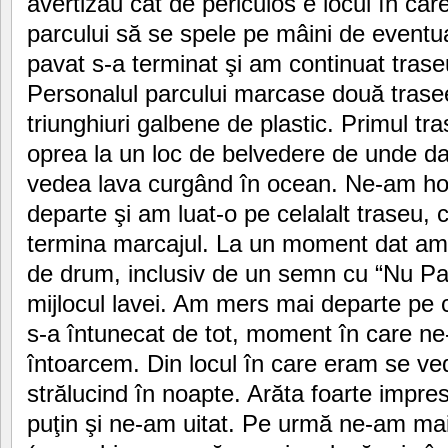
avertizau cât de periculos e locul în ca
parcului să se spele pe mâini de eventu
pavat s-a terminat şi am continuat trase
Personalul parcului marcase două trasee
triunghiuri galbene de plastic. Primul tra
oprea la un loc de belvedere de unde da
vedea lava curgând în ocean. Ne-am h
departe şi am luat-o pe celalalt traseu,
termina marcajul. La un moment dat am
de drum, inclusiv de un semn cu “Nu Par
mijlocul lavei. Am mers mai departe pe
s-a întunecat de tot, moment în care ne
întoarcem. Din locul în care eram se ve
strălucind în noapte. Arăta foarte impre
puţin şi ne-am uitat. Pe urmă ne-am mai